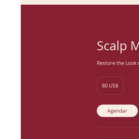
Scalp 
Restore the Look o
80
dólares
80 US$
dos
Estados
Unidos
Agendar